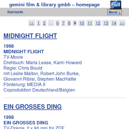
gemini film & library gmbh – homepage
Startseite
Menü ↓
Zum Inhalt wechseln
Zum sekundären Inhalt wechseln
Artikelnavigation
<<
1
2
…
6
7
8
9
10
11
12
13
14
>>
MIDNIGHT FLIGHT
1998
MIDNIGHT FLIGHT
TV-Movie
Drehbuch: Maria Lease, Karin Howard
Regie: Chris Bould
mit Leslie Malton, Robert John Burke,
Giovanni Ribisi, Stephen MacHattie
Förderung: MEDIA II
Coproduktion Deutschland/Belgien
EIN GROSSES DING
1998
EIN GROSSES DING
TV-Drama, 2 x 90 min für ZDF