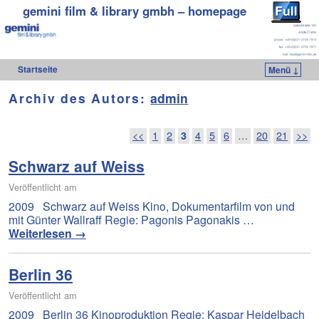
gemini film & library gmbh – homepage
Startseite
Menü ↓
Zum Inhalt wechseln
Zum sekundären Inhalt wechseln
Archiv des Autors:
admin
Artikelnavigation
<<
1
2
3
4
5
6
…
20
21
>>
Schwarz auf Weiss
Veröffentlicht am
2009 Schwarz auf Weiss Kino, Dokumentarfilm von und
mit Günter Wallraff Regie: Pagonis Pagonakis …
Weiterlesen
→
Berlin 36
Veröffentlicht am
2009 Berlin 36 Kinoproduktion Regie: Kaspar Heidelbach