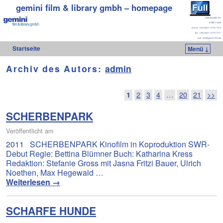
gemini film & library gmbh – homepage
Startseite
Menü ↓
Zum Inhalt wechseln
Zum sekundären Inhalt wechseln
Archiv des Autors:
admin
Artikelnavigation
1
2
3
4
…
20
21
>>
SCHERBENPARK
Veröffentlicht am
2011 SCHERBENPARK Kinofilm in Koproduktion SWR-
Debut Regie: Bettina Blümner Buch: Katharina Kress
Redaktion: Stefanie Gross mit Jasna Fritzi Bauer, Ulrich
Noethen, Max Hegewald …
Weiterlesen
→
SCHARFE HUNDE