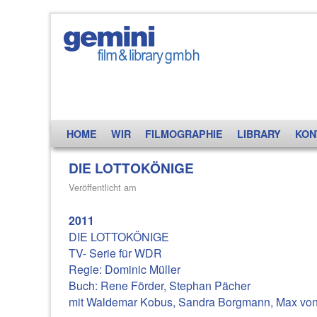
Zum Inhalt wechseln
Zum sekundären Inhalt wechseln
HOME
WIR
FILMOGRAPHIE
LIBRARY
KON
DIE LOTTOKÖNIGE
Veröffentlicht am
2011
DIE LOTTOKÖNIGE
TV- Serie für WDR
Regie: Dominic Müller
Buch: Rene Förder, Stephan Pächer
mit Waldemar Kobus, Sandra Borgmann, Max von