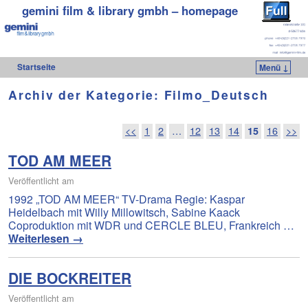
gemini film & library gmbh – homepage
Startseite
Menü ↓
Zum Inhalt wechseln
Zum sekundären Inhalt wechseln
Archiv der Kategorie:
Filmo_Deutsch
Artikelnavigation
<<
1
2
…
12
13
14
15
16
>>
TOD AM MEER
Veröffentlicht am
1992 „TOD AM MEER“ TV-Drama Regie: Kaspar
Heidelbach mit Willy Millowitsch, Sabine Kaack
Coproduktion mit WDR und CERCLE BLEU, Frankreich …
Weiterlesen
→
DIE BOCKREITER
Veröffentlicht am