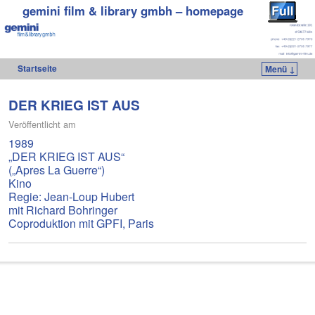
gemini film & library gmbh – homepage
Startseite
Menü ↓
Zum Inhalt wechseln
Zum sekundären Inhalt wechseln
DER KRIEG IST AUS
Veröffentlicht am
1989
„DER KRIEG IST AUS“
(„Apres La Guerre“)
Kino
Regie: Jean-Loup Hubert
mit Richard Bohringer
Coproduktion mit GPFI, Paris