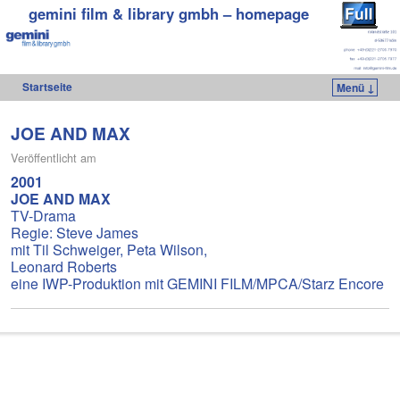
gemini film & library gmbh – homepage
Startseite
Menü ↓
Zum Inhalt wechseln
Zum sekundären Inhalt wechseln
JOE AND MAX
Veröffentlicht am
2001
JOE AND MAX
TV-Drama
Regie: Steve James
mit Til Schweiger, Peta Wilson,
Leonard Roberts
eine IWP-Produktion mit GEMINI FILM/MPCA/Starz Encore